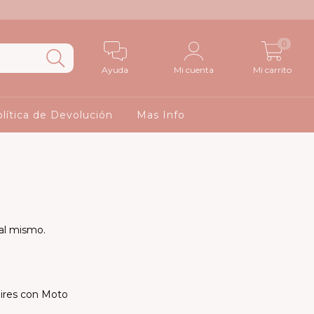
0
Ayuda
Mi cuenta
Mi carrito
lítica de Devolución
Mas Info
 al mismo.
aires con Moto