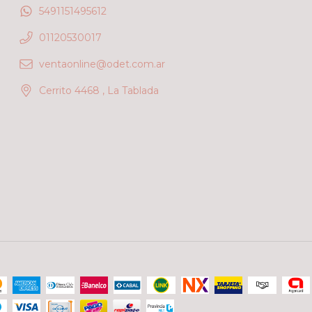
5491151495612
01120530017
ventaonline@odet.com.ar
Cerrito 4468 , La Tablada