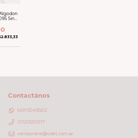
 Algodon
095 Sin
/Less
00
$2.833,33
Contactános
5491151495612
01120530017
ventaonline@odet.com.ar