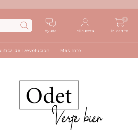
0
Ayuda
Mi cuenta
Mi carrito
lítica de Devolución
Mas Info