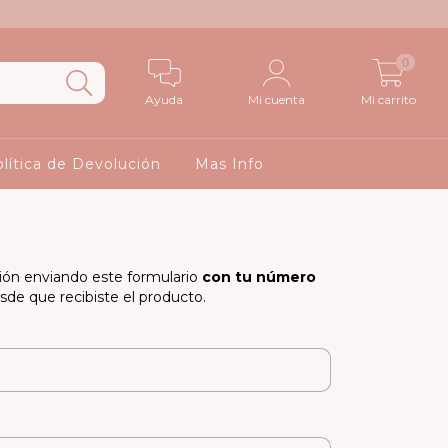
0
Ayuda
Mi cuenta
Mi carrito
lítica de Devolución
Mas Info
ción enviando este formulario
con tu número
de que recibiste el producto.