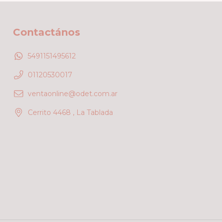
Contactános
5491151495612
01120530017
ventaonline@odet.com.ar
Cerrito 4468 , La Tablada