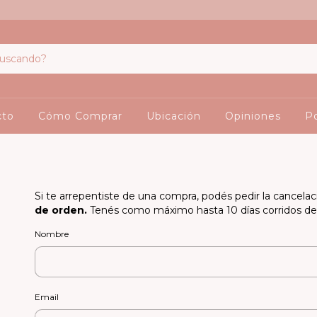
cto
Cómo Comprar
Ubicación
Opiniones
Po
Si te arrepentiste de una compra, podés pedir la cancela
de orden.
Tenés como máximo hasta 10 días corridos des
Nombre
Email