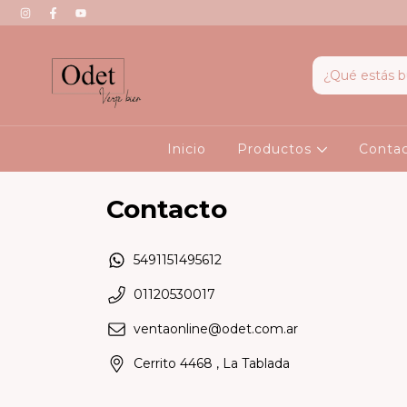
Inicio
Productos
Conta
Contacto
5491151495612
01120530017
ventaonline@odet.com.ar
Cerrito 4468 , La Tablada