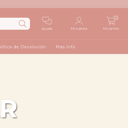
0
Ayuda
Mi cuenta
Mi carrito
lítica de Devolución
Mas Info