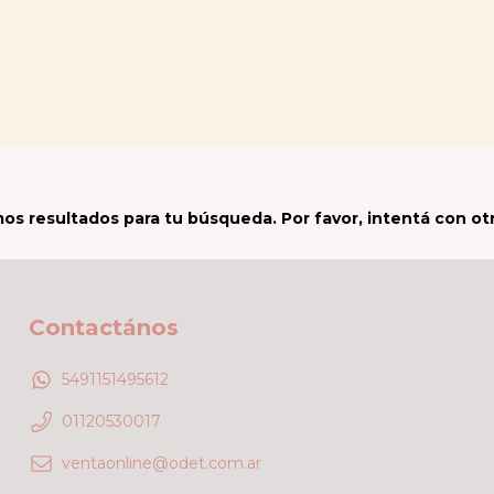
s resultados para tu búsqueda. Por favor, intentá con otro
Contactános
5491151495612
01120530017
ventaonline@odet.com.ar