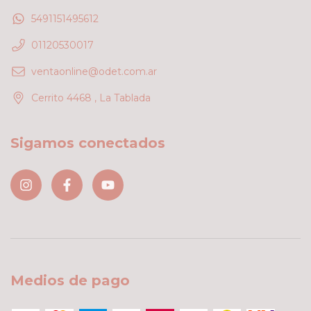
5491151495612
01120530017
ventaonline@odet.com.ar
Cerrito 4468 , La Tablada
Sigamos conectados
Medios de pago